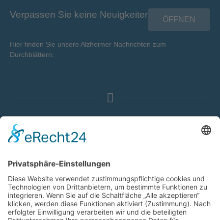
Verpassen Sie keine Neuigkeiten!
ÖFFNEN
Hier finden Sie unsere Alzheimer Nachrichten zum
Durchblättern:
© 2026 Alzheimer Gesellschaft Lübeck und Umgebung Selbsthilfe
Demenz e.V
webdesign: nettwerker nord.